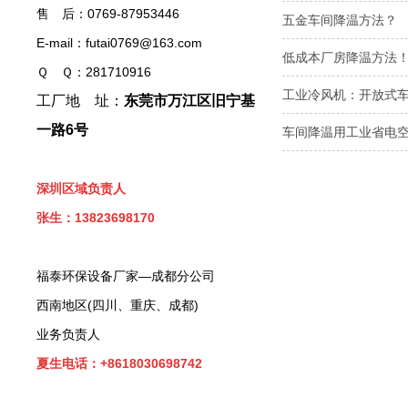
售 后：0769-87953446
五金车间降温方法？
E-mail：futai0769@163.com
低成本厂房降温方法
Ｑ Ｑ：281710916
工业冷风机：开放式
工厂地 址：
东莞市万江区旧宁基
一路6号
车间降温用工业省电
深圳区域负责人
张生：13823698170
福泰环保设备厂家—成都分公司
西南地区(四川、重庆、成都)
业务负责人
夏生电话：+8618030698742