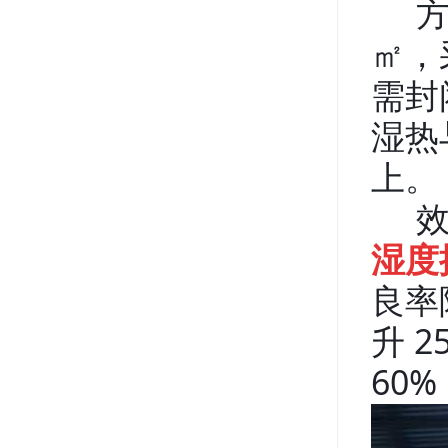
方案
㎡，
需封
湿热
上。
效
湿度
良率
升 
60